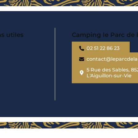
s utiles
Camping le Parc de 
agements
02 51 22 86 23
ronnementaux
amis les animaux
contact@leparcdel
loppement durable
dences secondaires
5 Rue des Sables, 85
lités et offres
L'Aiguillon-sur-Vie
 histoire
couvrir le camping en
déo