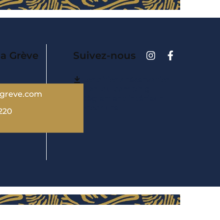
la Grève
Suivez-nous
Conditions réservation
Plan du camping
agreve.com
Règlement intérieur
Brochure
220