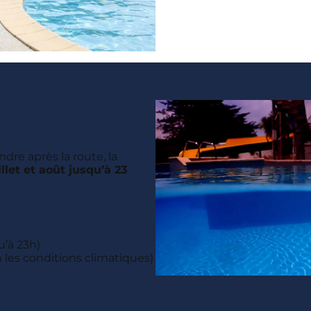
re après la route, la
llet et août jusqu’à 23
u’à 23h)
n les conditions climatiques)