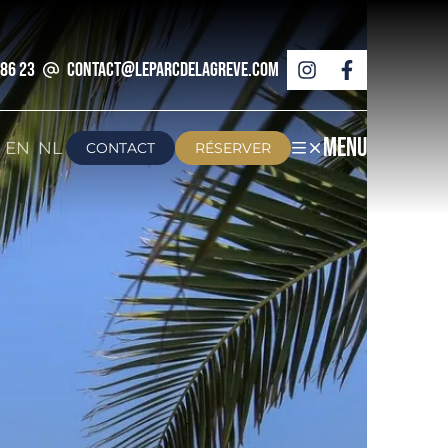
 86 23
contact@leparcdelagreve.com
MENU
EN
NL
CONTACT
RÉSERVER