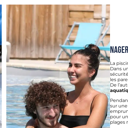
Nager
La pisci
Dans un
sécurité
les pare
De l’au
aquati
Pendant
sur une
emprunté
pour un 
plages n