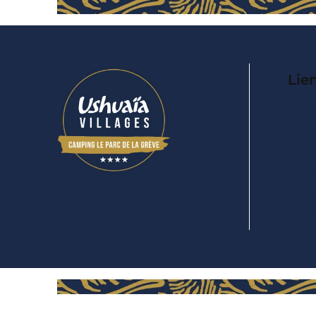
Lien
Eng
envi
Nos 
Déve
Rési
Actua
Notre
Dé
vi