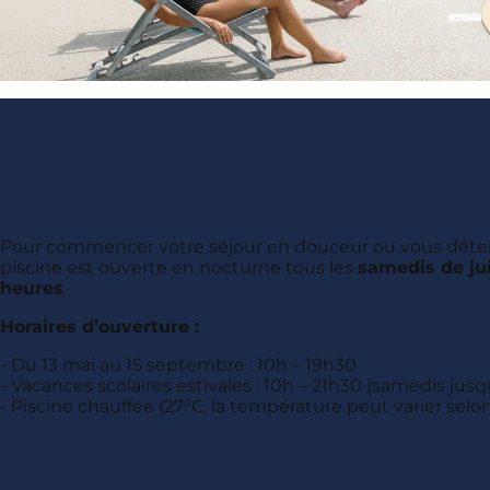
Nocturnes de la piscine
Pour commencer votre séjour en douceur ou vous détend
piscine est ouverte en nocturne tous les
samedis de jui
heures
.
Horaires d’ouverture :
Du 13 mai au 15 septembre : 10h – 19h30
Vacances scolaires estivales : 10h – 21h30 (samedis jusq
Piscine
chauffée
(27°C, la température peut varier selo