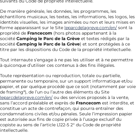
suivants du Code de propriété intellectuelle.
De manière générale, les données, les programmes, les
échantillons musicaux, les textes, les informations, les logos, les
identités visuelles, les images animées ou non et leurs mises en
forme apparaissant sur le Site
leparcdelagreve.com/en/
sont la
propriété de
Francecom
(hors photos appartenant à la
société
Camping le Parc de la Grève
et textes rédigés par la
société
Camping le Parc de la Grève
) et sont protégées à ce
titre par les dispositions du Code de la propriété intellectuelle.
Tout internaute s’engage à ne pas les utiliser et à ne permettre
à quiconque d’utiliser ces contenus à des fins illégales.
Toute représentation ou reproduction, totale ou partielle,
permanente ou temporaire, sur un support informatique et/ou
papier, et par quelque procédé que ce soit (notamment par voie
de framing*), de l’un ou l’autre des éléments du Site
leparcdelagreve.com/en/
ou des services proposés à la vente,
sans l’accord préalable et exprès de
Francecom
est interdite, et
constitue un acte de contrefaçon, qui pourra entraîner des
condamnations civiles et/ou pénales. Seule l’impression papier
est autorisée aux fins de copie privée à l’usage exclusif du
copiste au sens de l’article L122-5 2° du Code de propriété
intellectuelle.