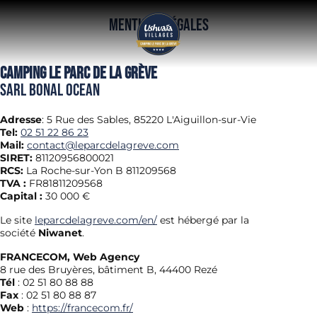
Mentions légales
Camping le Parc de la Grève
SARL BONAL OCEAN
Adresse
:
5 Rue des Sables, 85220 L'Aiguillon-sur-Vie
Tel:
02 51 22 86 23
Mail:
contact@leparcdelagreve.com
SIRET:
81120956800021
RCS:
La Roche-sur-Yon B 811209568
TVA :
FR81811209568
Capital :
30 000 €
Le site
leparcdelagreve.com/en/
est hébergé par la
société
Niwanet
.
FRANCECOM, Web Agency
8 rue des Bruyères, bâtiment B, 44400 Rezé
Tél
: 02 51 80 88 88
Fax
: 02 51 80 88 87
Web
:
https://francecom.fr/